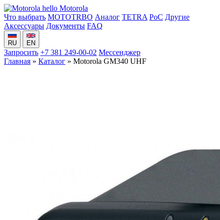
hello
Motorola
Что выбрать
MOTOTRBO
Аналог
TETRA
PoC
Другие
Аксессуары
Документы
FAQ
RU
EN
Запросить
+7 381 249-00-02
Мессенджер
Главная
»
Каталог
» Motorola GM340 UHF