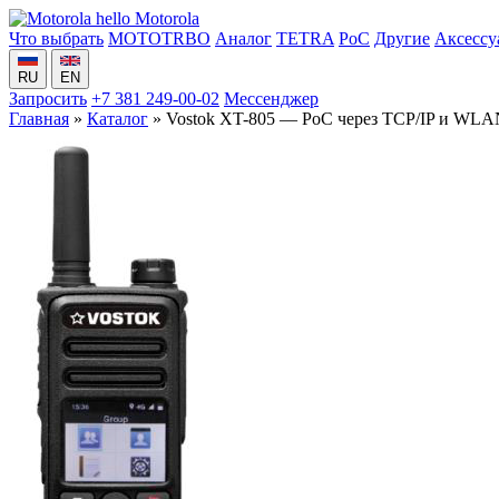
hello
Motorola
Что выбрать
MOTOTRBO
Аналог
TETRA
PoC
Другие
Аксессу
RU
EN
Запросить
+7 381 249-00-02
Мессенджер
Главная
»
Каталог
» Vostok XT-805 — PoC через TCP/IP и WL